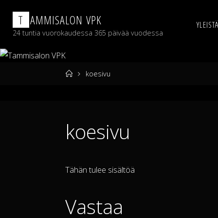
Skip
T
A
M
M
I
S
A
L
O
N
V
P
K
to
YLEIST
content
24 tuntia vuorokaudessa 365 päivää vuodessa
Home
koesivu
koesivu
Tähän tulee sisältöä
Vastaa