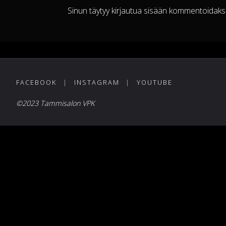
Sinun täytyy
kirjautua sisään
kommentoidakse
FACEBOOK
|
INSTAGRAM
|
YOUTUBE
©2023 Tammisalon VPK