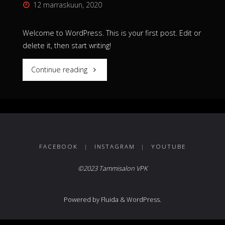
12 marraskuun, 2020
Welcome to WordPress. This is your first post. Edit or
delete it, then start writing!
"Hello
Continue reading
world!"
FACEBOOK
|
INSTAGRAM
|
YOUTUBE
©2023 Tammisalon VPK
Powered by
Fluida
&
WordPress.