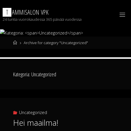
Skip
to
T
A
M
M
I
S
A
L
O
N
V
P
K
content
24 tuntia vuorokaudessa 365 päivää vuodessa
Home
Archive for category "Uncategorized"
Kategoria:
Uncategorized
Uncategorized
Hei maailma!