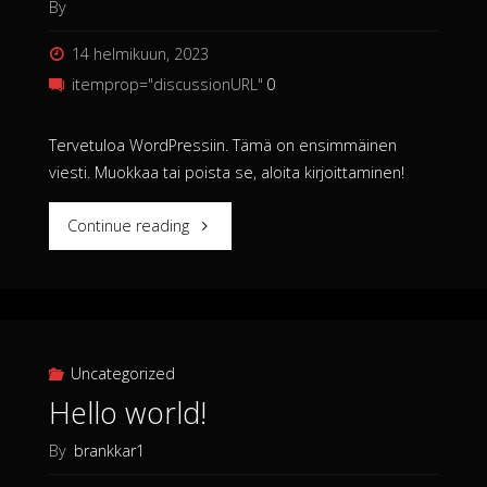
By
14 helmikuun, 2023
itemprop="discussionURL"
0
Tervetuloa WordPressiin. Tämä on ensimmäinen
viesti. Muokkaa tai poista se, aloita kirjoittaminen!
"Hei
Continue reading
maailma!"
Uncategorized
Hello world!
By
brankkar1